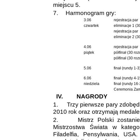
miejscu 5.
7.
Harmonogram gry:
3.06
rejestracja par
czwartek
eliminacje 1 (3
rejestracja par
eliminacje 2 (3
4.06
rejestracja par
piątek
półfinał (30 ro
półfinał (30 ro
5.06
finał (rundy 1-3
6.06
finał (rundy 4-1
niedziela
finał (rundy 16-
Ceremonia Zam
IV.
NAGRODY
1.
Trzy pierwsze pary zdobędą
2010 rok oraz otrzymają medale 
2.
Mistrz Polski zostan
Mistrzostwa Świata w katego
Filadelfia, Pensylwania, US