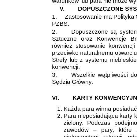
warunków lub para nie może wy
V.
DOPUSZCZONE SYS
1.
Zastosowanie ma Polityka
PZBS.
2.
Dopuszczone są systemy
Sztuczne oraz Konwencje Br
również stosowanie konwencji 
przeciwko naturalnemu otwarciu 1
Strefy lub z systemu niebiesk
konwencji.
3.
Wszelkie wątpliwości do
Sędzia Główny.
VI.
KARTY KONWENCYJ
Każda para winna posiadać
Para nieposiadająca karty
zielony. Podczas podejmo
zawodów – pary, które 
niekorzystnej sytuacji, 