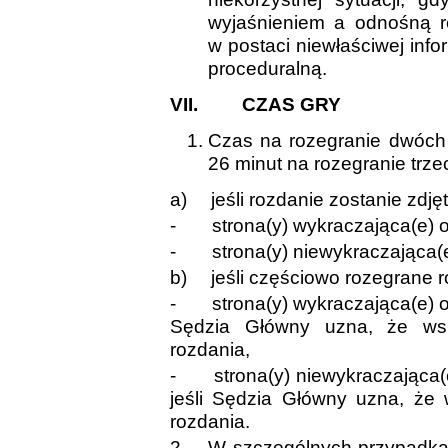
wyjaśnieniem a odnośną r
w postaci niewłaściwej info
proceduralną.
VII.
CZAS GRY
Czas na rozegranie dwóch 
26 minut na rozegranie trze
a)
jeśli rozdanie zostanie zdję
-
strona(y) wykraczająca(e) 
-
strona(y) niewykraczająca(
b)
jeśli częściowo rozegrane r
-
strona(y) wykraczająca(e) o
Sędzia Główny uzna, że wsk
rozdania,
-
strona(y) niewykraczająca(
jeśli Sędzia Główny uzna, że
rozdania.
2.
W szczególnych przypadk