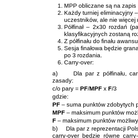
MPP obliczane są na zapis
Każdy turniej eliminacyjny 
uczestników, ale nie więcej 
Półfinał – 2x30 rozdań (p
klasyfikacyjnych zostaną ro
Z półfinału do finału awans
Sesja finałowa będzie gra
po 3 rozdania.
Carry-over:
a)
Dla par z półfinału, ca
zasady:
c/o pary =
PF
/
MPF
x
F
/3
gdzie:
PF
– suma punktów zdobytych pr
MPF
– maksimum punktów możliw
F
– maksimum punktów możliwych
b)
Dla par z reprezentacji Po
carry-over będzie równe carry