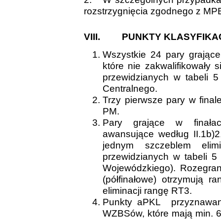
rozstrzygnięcia zgodnego z MPB
VIII.
PUNKTY KLASYFIKA
Wszystkie 24 pary grające 
które nie zakwalifikowały 
przewidzianych w tabeli 5
Centralnego.
Trzy pierwsze pary w fina
PM.
Pary grające w finałac
awansujące według II.1b)2,
jednym szczeblem elim
przewidzianych w tabeli 5
Wojewódzkiego). Rozegrane
(półfinałowe) otrzymują r
eliminacji rangę RT3.
Punkty aPKL przyznawane
WZBSów, które mają min. 6