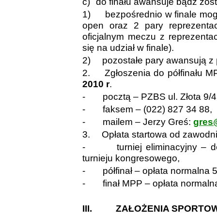
c)
do finału awansuje bądź zos
1)
bezpośrednio w finale mog
open oraz 2 pary reprezentac
oficjalnym meczu z reprezentacj
się na udział w finale).
2)
pozostałe pary awansują z p
2.
Zgłoszenia do półfinału 
2010 r
.
-
pocztą – PZBS ul. Złota 9/
-
faksem – (022) 827 34 88,
-
mailem – Jerzy Greś:
gres
3.
Opłata startowa od zawodn
-
turniej eliminacyjny –
turnieju kongresowego,
-
półfinał – opłata normalna 5
-
finał MPP – opłata normalna
III.
ZAŁOŻENIA SPORTO