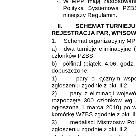
W MPP mają zastosowani
Polityka Systemowa PZB
niniejszy Regulamin.
II.
SCHEMAT TURNIEJU,
REJESTRACJA PAR, WPISO
1.
Schemat organizacyjny MP
a)
dwa turnieje eliminacyjne 
członków PZBS,
b)
półfinał (piątek, 4.06, god
dopuszczone:
1)
pary o łącznym wsp
zgłoszeniu zgodnie z pkt. II.2.
2)
pary z eliminacji woje
rozpoczęte 300 członków wg s
ogłoszona 1 marca 2010) po w
komórkę WZBS zgodnie z pkt. II
3)
medaliści Mistrzostw P
zgłoszeniu zgodnie z pkt. II.2.