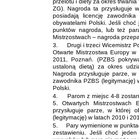
przelotu i diety za okres trwania
ZG). Nagroda ta przysługuje w
posiadają licencję zawodnik
obywatelami Polski. Jeśli cho
punktów nagroda, lub też par
Mistrzostwach – nagroda przep
3.
Drugi i trzeci Wicemistrz 
Otwarte Mistrzostwa Europy w 
2011, Poznań. (PZBS pokryw
ustaloną dietą) za okres udzi
Nagroda przysługuje parze, w 
zawodnika
PZBS (legitymację) 
Polski.
4.
Parom z miejsc 4-8 zostan
5. Otwartych Mistrzostwach 
przysługuje parze, w której 
(legitymację) w latach 2010 i 20
5.
Pary wymienione w punkta
zestawieniu. Jeśli choć jede