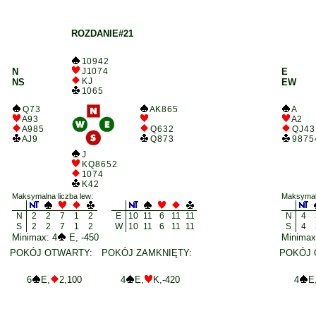
ROZDANIE#21
10 9 4 2
N
E
J 10 7 4
K J
NS
EW
10 6 5
Q 7 3
A K 8 6 5
A
A 9 3
A 2
A 9 8 5
Q 6 3 2
Q J 4 3
A J 9
Q 8 7 3
9 8 7 5 
J
K Q 8 6 5 2
10 7 4
K 4 2
Maksymalna liczba lew:
Maksymaln
N
2
2
7
1
2
E
10
11
6
11
11
N
4
S
2
2
7
1
2
W
10
11
6
11
11
S
4
Minimax: 4
E, -450
Minimax
POKÓJ OTWARTY:
POKÓJ ZAMKNIĘTY:
POKÓJ 
6
E,
2,100
4
E,
K,-420
4
E