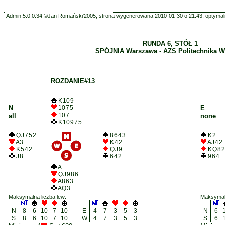
Admin.5.0.0.34 ©Jan Romański'2005, strona wygenerowana 2010-01-30 o 21:43, optymali
RUNDA 6, STÓŁ 1
SPÓJNIA Warszawa - AZS Politechnika W
ROZDANIE#13
K 10 9
N
E
10 7 5
10 7
all
none
K 10 9 7 5
Q J 7 5 2
8 6 4 3
K 2
A 3
K 4 2
A J 4 2
K 5 4 2
Q J 9
K Q 8 2
J 8
6 4 2
9 6 4
A
Q J 9 8 6
A 8 6 3
A Q 3
Maksymalna liczba lew:
Maksymaln
N
8
6
10
7
10
E
4
7
3
5
3
N
6
S
8
6
10
7
10
W
4
7
3
5
3
S
6