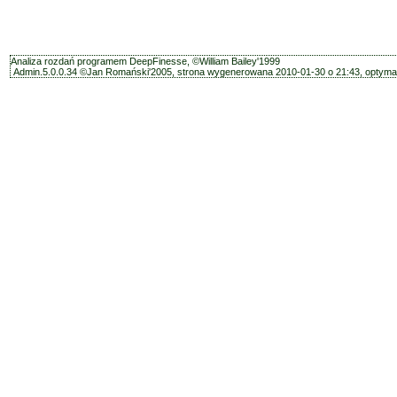
Analiza rozdań programem DeepFinesse, ©William Bailey'1999
Admin.5.0.0.34 ©Jan Romański'2005, strona wygenerowana 2010-01-30 o 21:43, optymal