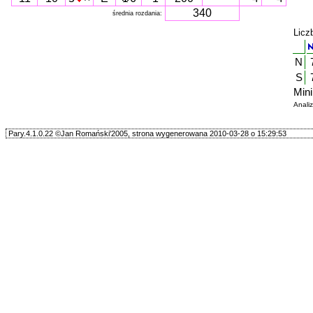
340
średnia rozdania:
Licz
N
S
Mini
Anali
Pary.4.1.0.22 ©Jan Romański'2005, strona wygenerowana 2010-03-28 o 15:29:53