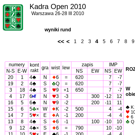
Kadra Open 2010
Warszawa 26-28 III 2010
wyniki rund
<<
<
4
1
2
3
5
6
7
8
9
numery
zapis
IMP
kont
gra
wist
lew
ROZ
rakt
N-S
E-W
NS
EW
NS
EW
20
1
4
N
6
=
620
7
-7
19
2
4
S
Q
=
620
7
-7
W
3
18
4
S
9
+1
650
7
-7
obi
4
17
6
N
3
-3
300
-12
12
16
5
6
N
9
-2
200
-11
11
K 
15
6
5
×
W
K
-2
500
4
-4
10
14
7
5
×
E
A
-1
200
-4
4
6
13
8
4
S
6
-1
100
-10
10
Q 
9
12
4
×
S
6
=
790
10
-10
11
10
5
×
E
6
-1
200
-4
4