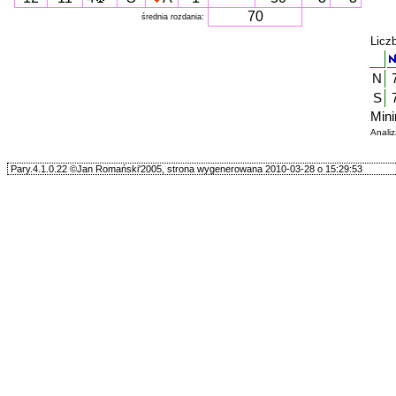
70
średnia rozdania:
Licz
N
S
Mini
Anali
Pary.4.1.0.22 ©Jan Romański'2005, strona wygenerowana 2010-03-28 o 15:29:53