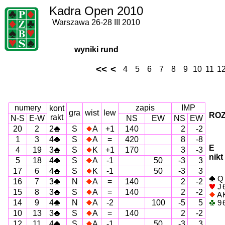
Kadra Open 2010
Warszawa 26-28 III 2010
wyniki rund
<<
<
4
5
6
7
8
9
10
11
1
numery
zapis
IMP
kont
gra
wist
lew
ROZ
rakt
N-S
E-W
NS
EW
NS
EW
20
2
2
S
A
+1
140
2
-2
1
3
4
S
A
=
420
8
-8
E
4
19
3
S
K
+1
170
3
-3
nikt
5
18
4
S
A
-1
50
-3
3
17
6
4
S
K
-1
50
-3
3
Q
16
7
3
N
A
=
140
2
-2
J 
15
8
3
S
A
=
140
2
-2
A K
14
9
4
N
A
-2
100
-5
5
9 6
10
13
3
S
A
=
140
2
-2
12
11
4
S
A
-1
50
-3
3