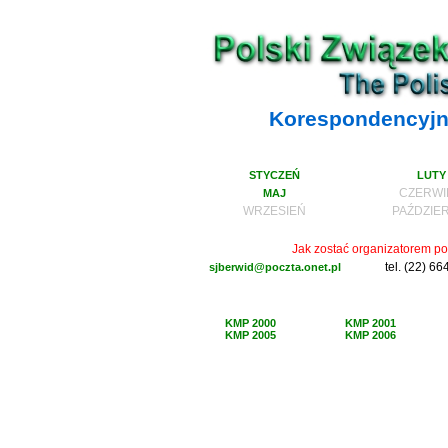
Korespondencyjne
STYCZEŃ
LUTY
CZERWI
MAJ
WRZESIEŃ
PAŹDZIE
Jak zostać organizatorem p
tel. (22) 6
sjberwid@poczta.onet.pl
KMP 2000
KMP 2001
KMP 2005
KMP 2006