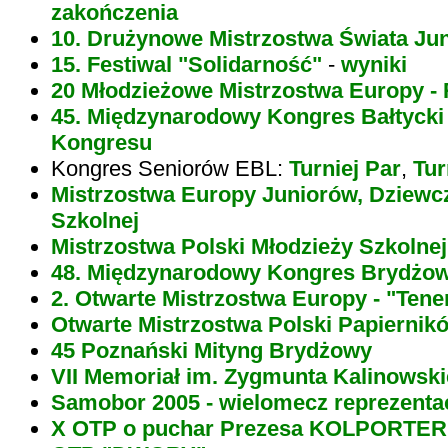
zakończenia
10. Drużynowe Mistrzostwa Świata Ju
15. Festiwal "Solidarność"
-
wyniki
20 Młodzieżowe Mistrzostwa Europy - 
45. Międzynarodowy Kongres Bałtycki
Kongresu
Kongres Seniorów EBL:
Turniej Par
,
Tur
Mistrzostwa Europy Juniorów, Dziewcz
Szkolnej
Mistrzostwa Polski Młodzieży Szkolnej
48. Międzynarodowy Kongres Brydżo
2. Otwarte Mistrzostwa Europy - "Tene
Otwarte Mistrzostwa Polski Papiernik
45 Poznański Mityng Brydżowy
VII Memoriał im. Zygmunta Kalinowsk
Samobor 2005 - wielomecz reprezenta
X OTP o puchar Prezesa KOLPORTER 