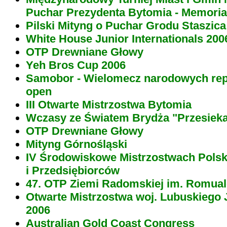
Puchar Prezydenta Bytomia - Memoria
Pilski Mityng o Puchar Grodu Staszica
White House Junior Internationals 200
OTP Drewniane Głowy
Yeh Bros Cup 2006
Samobor - Wielomecz narodowych repre
open
III Otwarte Mistrzostwa Bytomia
Wczasy ze Światem Brydża "Przesieka
OTP Drewniane Głowy
Mityng Górnośląski
IV Środowiskowe Mistrzostwach Polsk
i Przedsiębiorców
47. OTP Ziemi Radomskiej im. Romua
Otwarte Mistrzostwa woj. Lubuskiego 
2006
Australian Gold Coast Congress