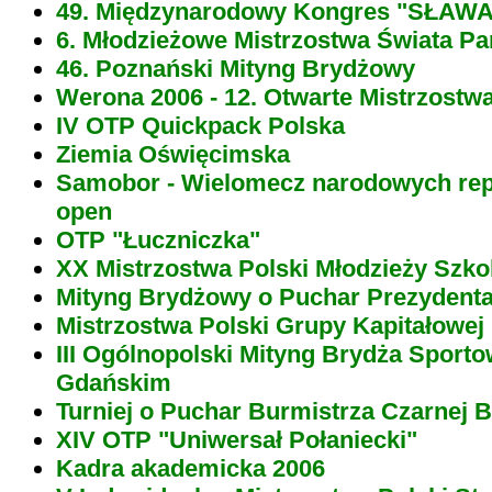
49. Międzynarodowy Kongres "SŁAWA 
6. Młodzieżowe Mistrzostwa Świata Pa
46. Poznański Mityng Brydżowy
Werona 2006 - 12. Otwarte Mistrzostw
IV OTP Quickpack Polska
Ziemia Oświęcimska
Samobor - Wielomecz narodowych repre
open
OTP "Łuczniczka"
XX Mistrzostwa Polski Młodzieży Szko
Mityng Brydżowy o Puchar Prezydenta
Mistrzostwa Polski Grupy Kapitałowe
III Ogólnopolski Mityng Brydża Sport
Gdańskim
Turniej o Puchar Burmistrza Czarnej B
XIV OTP "Uniwersał Połaniecki"
Kadra akademicka 2006