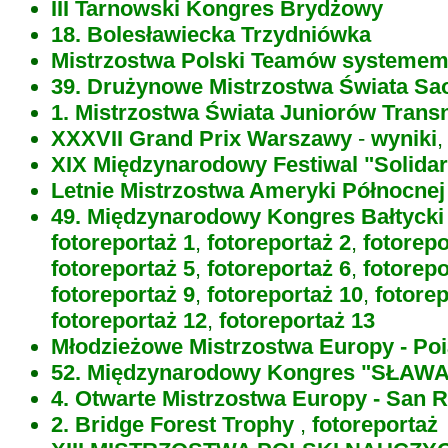
III Tarnowski Kongres Brydżowy
18. Bolesławiecka Trzydniówka
Mistrzostwa Polski Teamów systemem
39. Drużynowe Mistrzostwa Świata Sa
1. Mistrzostwa Świata Juniorów Transn
XXXVII Grand Prix Warszawy
-
wyniki
XIX Międzynarodowy Festiwal "Solidar
Letnie Mistrzostwa Ameryki Północnej
49. Międzynarodowy Kongres Bałtyck
fotoreportaż 1
,
fotoreportaż 2
,
fotorepo
fotoreportaż 5
,
fotoreportaż 6
,
fotorepo
fotoreportaż 9
,
fotoreportaż 10
,
fotorep
fotoreportaż 12
,
fotoreportaż 13
Młodzieżowe Mistrzostwa Europy - Po
52. Międzynarodowy Kongres "SŁAWA 
4. Otwarte Mistrzostwa Europy - San 
2. Bridge Forest Trophy
,
fotoreportaż