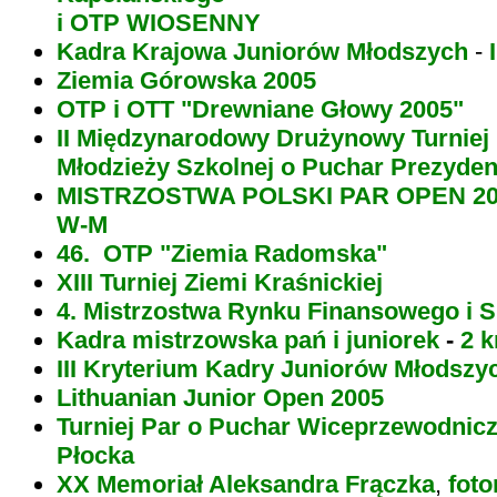
i OTP WIOSENNY
Kadra Krajowa Juniorów Młodszych
-
Ziemia Górowska 2005
OTP i OTT "Drewniane Głowy 2005"
II Międzynarodowy Drużynowy Turniej 
Młodzieży Szkolnej o Puchar Prezyde
MISTRZOSTWA POLSKI PAR OPEN 200
W-M
46. OTP "Ziemia Radomska"
XIII Turniej Ziemi Kraśnickiej
4. Mistrzostwa Rynku Finansowego i S
Kadra mistrzowska pań i juniorek
-
2 k
III Kryterium Kadry Juniorów Młodszy
Lithuanian Junior Open 2005
Turniej Par o Puchar Wiceprzewodnic
Płocka
XX Memoriał Aleksandra Frączka
,
foto