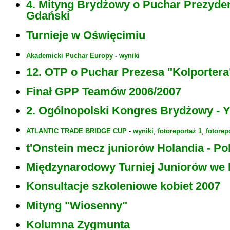
4. Mityng Brydżowy o Puchar Prezyden
Gdański
Turnieje w Oświęcimiu
Akademicki Puchar Europy
-
wyniki
12. OTP o Puchar Prezesa "Kolportera
Finał GPP Teamów 2006/2007
2. Ogólnopolski Kongres Brydżowy -
ATLANTIC TRADE BRIDGE CUP
-
wyniki
,
fotoreportaż 1
,
fotorep
t'Onstein mecz juniorów Holandia - Po
Międzynarodowy Turniej Juniorów we 
Konsultacje szkoleniowe kobiet 2007
Mityng "Wiosenny"
Kolumna Zygmunta