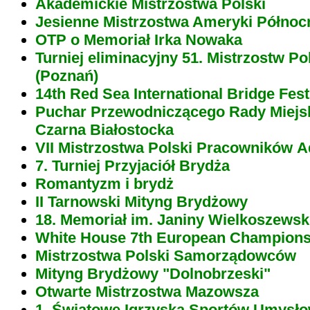
Akademickie Mistrzostwa Polski
Jesienne Mistrzostwa Ameryki Północ
OTP o Memoriał Irka Nowaka
Turniej eliminacyjny 51. Mistrzostw Po
(Poznań)
14th Red Sea International Bridge Fest
Puchar Przewodniczącego Rady Miejsk
Czarna Białostocka
VII Mistrzostwa Polski Pracowników Ad
7. Turniej Przyjaciół Brydża
Romantyzm i brydż
II Tarnowski Mityng Brydżowy
18. Memoriał im. Janiny Wielkoszewsk
White House 7th European Champions
Mistrzostwa Polski Samorządowców
Mityng Brydżowy "Dolnobrzeski"
Otwarte Mistrzostwa Mazowsza
1. Światowe Igrzyska Sportów Umysł