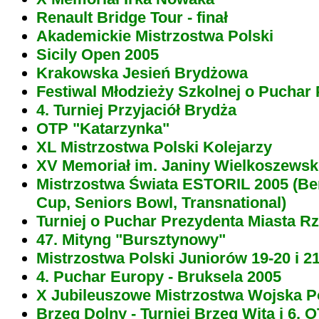
Renault Bridge Tour - finał
Akademickie Mistrzostwa Polski
Sicily Open 2005
Krakowska Jesień Brydżowa
Festiwal Młodzieży Szkolnej o Puchar
4. Turniej Przyjaciół Brydża
OTP "Katarzynka"
XL Mistrzostwa Polski Kolejarzy
XV Memoriał im. Janiny Wielkoszewsk
Mistrzostwa Świata ESTORIL 2005 (Be
Cup, Seniors Bowl, Transnational)
Turniej o Puchar Prezydenta Miasta R
47. Mityng "Bursztynowy"
Mistrzostwa Polski Juniorów 19-20 i 2
4. Puchar Europy - Bruksela 2005
X Jubileuszowe Mistrzostwa Wojska P
Brzeg Dolny - Turniej Brzeg Wita i 