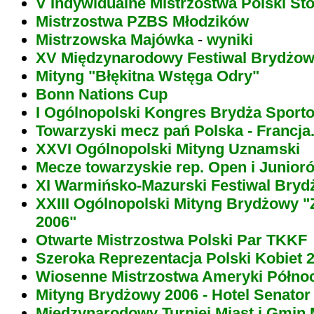
V Indywidualne Mistrzostwa Polski S
Mistrzostwa PZBS Młodzików
Mistrzowska Majówka
-
wyniki
XV Międzynarodowy Festiwal Brydżo
Mityng "Błękitna Wstęga Odry"
Bonn Nations Cup
I Ogólnopolski Kongres Brydża Spor
Towarzyski mecz pań Polska - Francja
XXVI Ogólnopolski Mityng Uznamski
Mecze towarzyskie rep. Open i Junior
XI Warmińsko-Mazurski Festiwal Bry
XXIII Ogólnopolski Mityng Brydżowy 
2006"
Otwarte Mistrzostwa Polski Par TKKF
Szeroka Reprezentacja Polski Kobiet 
Wiosenne Mistrzostwa Ameryki Północ
Mityng Brydżowy 2006 - Hotel Senator
Międzynarodowy Turniej Miast i Gmin 