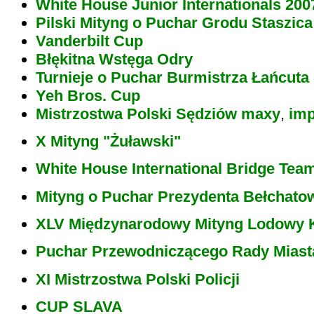
White House Junior Internationals 200
Pilski Mityng o Puchar Grodu Staszica
Vanderbilt Cup
Błękitna Wstęga Odry
Turnieje o Puchar Burmistrza Łańcuta
Yeh Bros. Cup
Mistrzostwa Polski Sędziów maxy
,
im
X Mityng "Żuławski"
White House International Bridge Tea
Mityng o Puchar Prezydenta Bełchato
XLV Międzynarodowy Mityng Lodowy K
Puchar Przewodniczącego Rady Miast
XI Mistrzostwa Polski Policji
CUP SLAVA