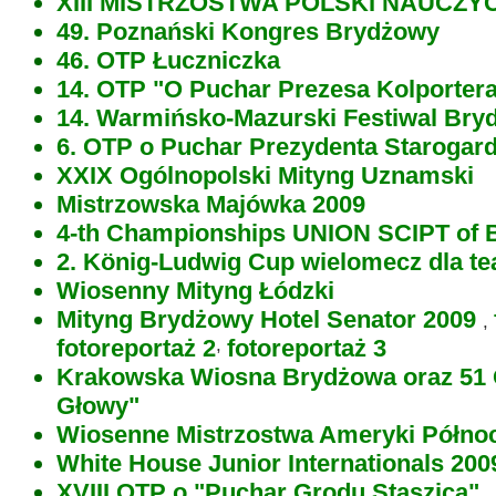
XIII MISTRZOSTWA POLSKI NAUCZYC
49. Poznański Kongres Brydżowy
46. OTP Łuczniczka
14. OTP "O Puchar Prezesa Kolporter
14. Warmińsko-Mazurski Festiwal Bry
6. OTP o Puchar Prezydenta Starogar
XXIX Ogólnopolski Mityng Uznamski
Mistrzowska Majówka 2009
4-th Championships UNION SCIPT of 
2. König-Ludwig Cup wielomecz dla t
Wiosenny Mityng Łódzki
Mityng Brydżowy Hotel Senator 2009
,
fotoreportaż 2
,
fotoreportaż 3
Krakowska Wiosna Brydżowa oraz
51
Głowy"
Wiosenne Mistrzostwa Ameryki Półno
White House Junior Internationals 200
XVIII OTP o "Puchar Grodu Staszica"