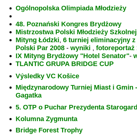
Ogólnopolska Olimpiada Młodzieży
48. Poznański Kongres Brydżowy
Mistrzostwa Polski Młodzieży Szkolnej
Mityng Łódzki
,
6 turniej eliminacyjny 
Polski Par 2008
-
wyniki
,
fotoreportaż 
IX Mityng Brydżowy "Hotel Senator"
-
w
TLANTIC GRUPA BRIDGE CUP
Výsledky VC Košice
Międzynarodowy Turniej Miast i Gmin -
Gagatka
5. OTP o Puchar Prezydenta Staroga
Kolumna Zygmunta
Bridge Forest Trophy