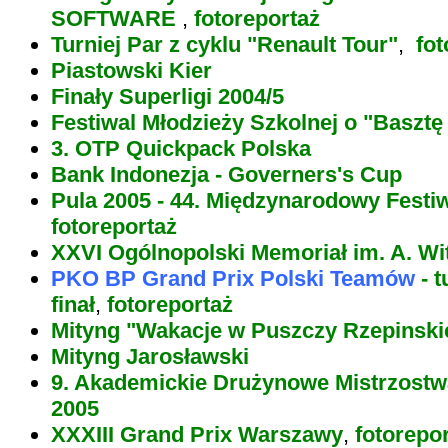
SOFTWARE
,
fotoreportaż
Turniej Par z cyklu "Renault Tour"
,
fot
Piastowski Kier
Finały Superligi 2004/5
Festiwal Młodzieży Szkolnej o "Basztę
3. OTP Quickpack Polska
Bank Indonezja - Governers's Cup
Pula 2005 - 44. Międzynarodowy Festi
fotoreportaż
XXVI Ogólnopolski Memoriał im. A. W
PKO BP Grand Prix Polski Teamów
- t
finał
,
fotoreportaż
Mityng "Wakacje w Puszczy Rzepinskie
Mityng Jarosławski
9. Akademickie Drużynowe Mistrzostw
2005
XXXIII Grand Prix Warszawy
,
fotorepo