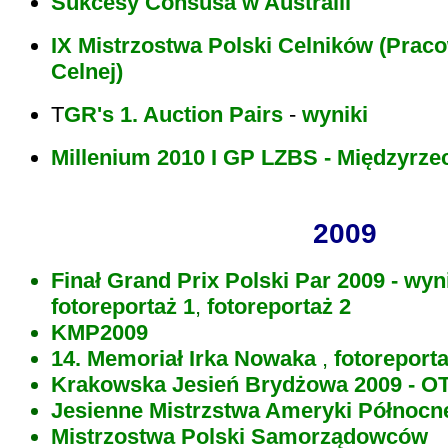
Sukcesy Consusa w Australii
IX Mistrzostwa Polski Celników (Prac
Celnej)
T
GR's 1. Auction Pairs
-
wyniki
Millenium 2010 I GP LZBS - Międzyrze
2009
Finał Grand Prix Polski Par 2009 -
wyn
fotoreportaż 1
,
fotoreportaż 2
KMP2009
14. Memoriał Irka Nowaka
,
fotoreport
Krakowska Jesień Brydżowa 2009 - 
Jesienne Mistrzstwa Ameryki Północne
Mistrzostwa Polski Samorządowców