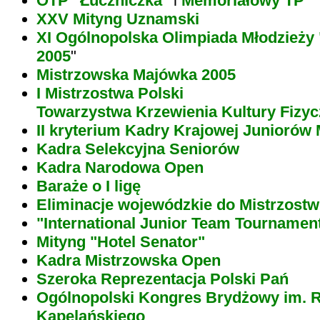
OTP "Łuczniczka"
i
Memoriałowy TP
XXV Mityng Uznamski
XI Ogólnopolska Olimpiada Młodzie
2005
"
Mistrzowska Majówka 2005
I Mistrzostwa Polski
Towarzystwa Krzewienia Kultury Fizy
II kryterium Kadry Krajowej Juniorów
Kadra Selekcyjna Seniorów
Kadra Narodowa Open
Baraże o I ligę
Eliminacje wojewódzkie do Mistrzostw
"International Junior Team Tourname
Mityng "Hotel Senator"
Kadra Mistrzowska Open
Szeroka Reprezentacja Polski Pań
Ogólnopolski Kongres Brydżowy im. 
Kapelańskiego